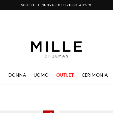
​SCOPRI LA NUOVA COLLEZIONE AI25 🌸​
Pause
slideshow
I
DONNA
UOMO
OUTLET
CERIMONIA