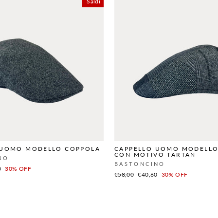
Saldi
 UOMO MODELLO COPPOLA
CAPPELLO UOMO MODELLO
CON MOTIVO TARTAN
NO
BASTONCINO
0
30% OFF
Prezzo
€58,00
Prezzo
€40,60
30% OFF
to
scontato