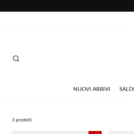
Vai
al
contenuto
CERCA
NUOVI ARRIVI
SALD
3 prodotti