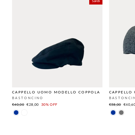
Saldi
CAPPELLO UOMO MODELLO COPPOLA
CAPPELLO
BASTONCINO
BASTONCI
Prezzo
€40,00
Prezzo
€28,00
30% OFF
Prezzo
€58,00
Prezzo
€40,6
scontato
sconta