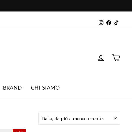
Instagram
Facebook
TikTok
ENTRA
CAR
BRAND
CHI SIAMO
ORDINA