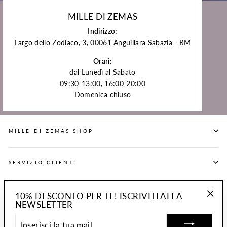
MILLE DI ZEMAS
Indirizzo:
Largo dello Zodiaco, 3, 00061 Anguillara Sabazia - RM
Orari:
dal Lunedì al Sabato
09:30-13:00, 16:00-20:00
Domenica chiuso
MILLE DI ZEMAS SHOP
SERVIZIO CLIENTI
ABOUT
10% DI SCONTO PER TE! ISCRIVITI ALLA
NEWSLETTER
"Chiu
(esc)"
INSERISCI
INFORMAZIONI LEGALI
LA