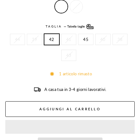
TAGLIA
—
Tabella taglie
44
39
42
41
45
40
38
43
1 articolo rimasto
A casa tua in 3-4 giorni lavorativi.
AGGIUNGI AL CARRELLO